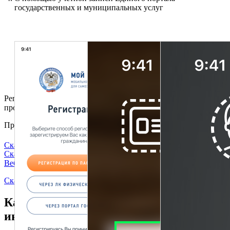
государственных и муниципальных услуг
Регистрация очень простая. Вместо подписи заявления нужно
просто моргнуть в камеру.
Приложение уже доступно для скачивания.
Скачать из App Store
Скачать из Rustore
Скачать из Google Play
Huawei AppGallery
Веб-версия
Скачать приложение для Android
Как использовать налоговый режим
иностранцам