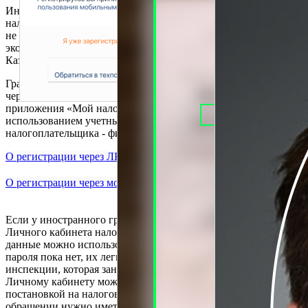
Иностранные граждане тоже могут применять специальный
налоговый режим «Налог на профессиональный доход». Но
не все, а только граждане стран, входящих в Евразийский
экономический союз (Республики Беларуси, Армении,
Казахстана и Киргизии), а также граждане Украины.
Граждане стран ЕАЭС и Украины могут зарегистрироваться
через мобильное приложение «Мой налог» или веб-версию
приложения «Мой налог». Регистрация возможна с
использованием учетных данных от Личного кабинета
налогоплательщика - физического лица.
О регистрации через ЛК
О регистрации через мобильное приложение
Если у иностранного гражданина уже есть ИНН и пароль от
Личного кабинета налогоплательщика-физического лица, эти
данные можно использовать для регистрации. Если ИНН или
пароля пока нет, их легко получить в любой налоговой
инспекции, которая занимается приемом граждан. Доступ к
Личному кабинету можно получить одновременно с
постановкой на налоговый учет и присвоением ИНН. При
обращении нужно иметь при себе документ, удостоверяющий