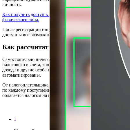
личность.
Как получить доступ в Личный кабинет налогоплательщика –
физического лица.
После регистрации иностранному гражданину будут
доступны все возможности мобильного приложения.
Как рассчитать сумму налога к уплате
Самостоятельно ничего считать не нужно. Применение
налогового вычета, контроль над ограничением по сумме
дохода и другие особенности расчета полностью
автоматизированы.
От налогоплательщика требуется только формирование чека
по каждому поступлению от того вида деятельности, которая
облагается налогом на профессиональный доход.
1